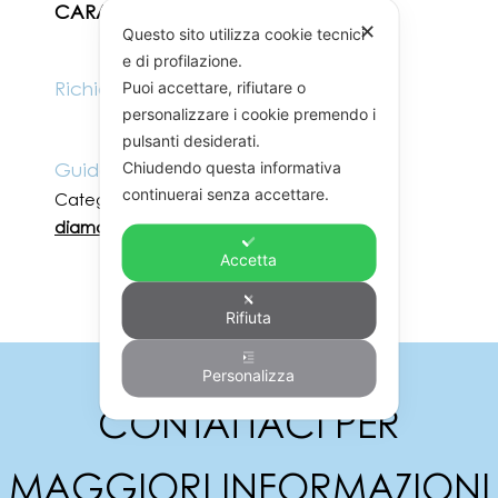
CARATURA PIETRA:
1.00
✕
Questo sito utilizza cookie tecnici
e di profilazione.
Puoi accettare, rifiutare o
Richiedi informazioni
personalizzare i cookie premendo i
pulsanti desiderati.
Chiudendo questa informativa
Guida alle misure
continuerai senza accettare.
Categorie:
Orecchini
,
Prezioso
,
Prezioso e
diamanti
Accetta
Rifiuta
Personalizza
CONTATTACI PER
MAGGIORI INFORMAZIONI