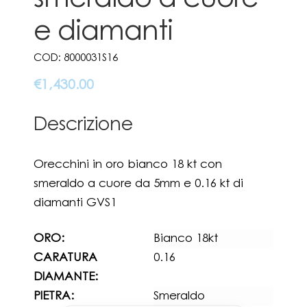
smeraldo a cuore
e diamanti
COD:
8000031S16
€
1,430.00
Descrizione
Orecchini in oro bianco 18 kt con
smeraldo a cuore da 5mm e 0.16 kt di
diamanti GVS1
ORO:
Bianco 18kt
CARATURA
0.16
DIAMANTE:
PIETRA:
Smeraldo