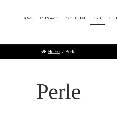
HOME
CHI SIAMO
GIOIELLERIA
PERLE
LE PI
Home
/ Perle
Perle